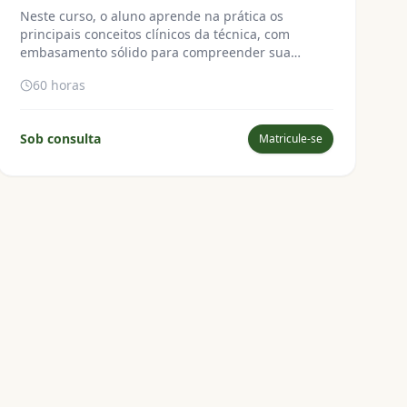
Neste curso, o aluno aprende na prática os
principais conceitos clínicos da técnica, com
embasamento sólido para compreender sua
aplicação e potencializar os resultados dos
60 horas
tratamentos. Indicado para acupunturistas e
estudantes de acupuntura.
Sob consulta
Matricule-se