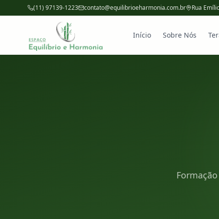
(11) 97139-1223
contato@equilibrioeharmonia.com.br
Rua Emíli
Início
Sobre Nós
Ter
Formação 