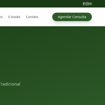
to
E-books
Contato
Agendar Consulta
radicional