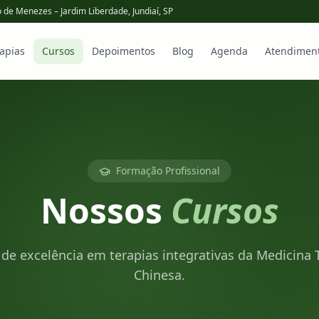
o de Menezes – Jardim Liberdade, Jundiaí, SP
apias
Cursos
Depoimentos
Blog
Agenda
Atendimen
Formação Profissional
Nossos
Cursos
de excelência em terapias integrativas da Medicina T
Chinesa.