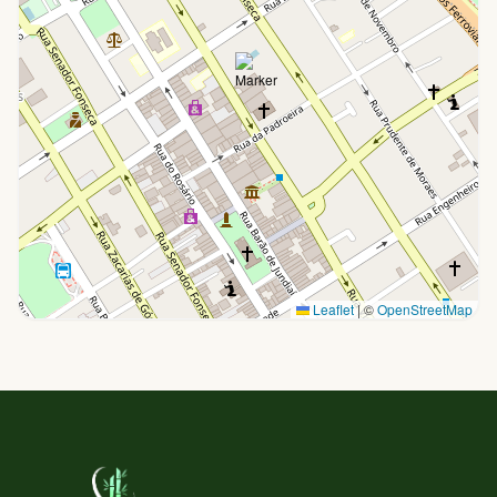
Leaflet
|
©
OpenStreetMap